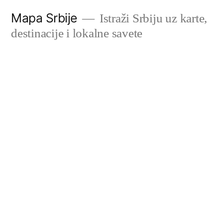
Скочи
Mapa Srbije
Istraži Srbiju uz karte,
на
destinacije i lokalne savete
садржај