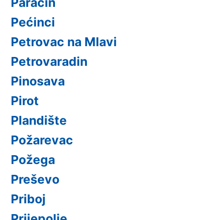
Paraćin
Pećinci
Petrovac na Mlavi
Petrovaradin
Pinosava
Pirot
Plandište
Požarevac
Požega
Preševo
Priboj
Prijepolje