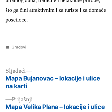
urbanog duha, tradicije i netaknute prirode,
što ga čini atraktivnim i za turiste i za domaće
posetioce.
Објављено
Gradovi
под
Следећи
Sljedeći
чланак:
Mapa Bujanovac – lokacije i ulice
Кретање
na karti
чланка
Претходни
Prijašnji
чланак:
Mapa Velika Plana – lokacije i ulice