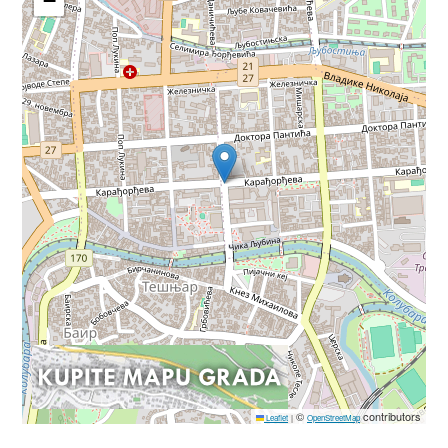
−
©
contributors
Leaflet
|
OpenStreetMap