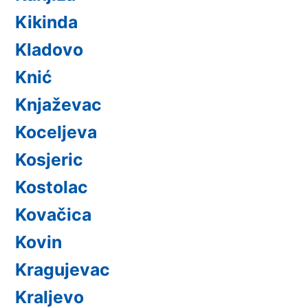
Kikinda
Kladovo
Knić
Knjaževac
Koceljeva
Kosjeric
Kostolac
Kovačica
Kovin
Kragujevac
Kraljevo