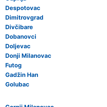
Despotovac
Dimitrovgrad
Divčibare
Dobanovci
Doljevac
Donji Milanovac
Futog
Gadžin Han
Golubac
Gornji Milanovac