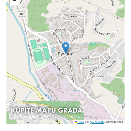
−
©
contributors
Leaflet
|
OpenStreetMap