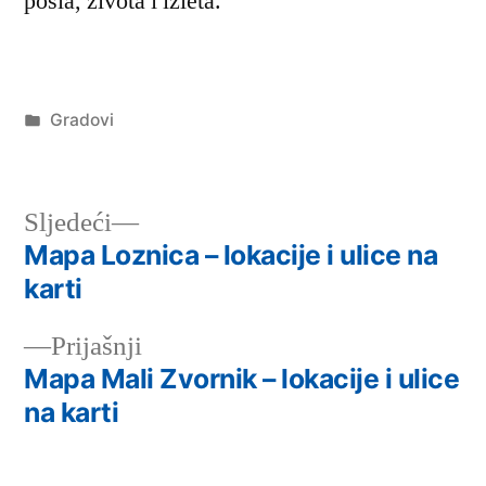
posla, života i izleta.
Објављено
Gradovi
под
Следећи
Sljedeći
чланак:
Mapa Loznica – lokacije i ulice na
Кретање
karti
чланка
Претходни
Prijašnji
чланак:
Mapa Mali Zvornik – lokacije i ulice
na karti