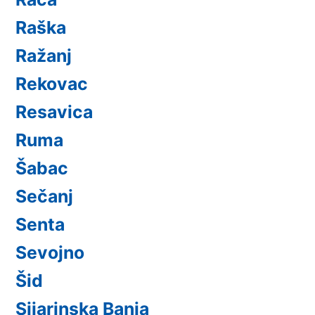
Raška
Ražanj
Rekovac
Resavica
Ruma
Šabac
Sečanj
Senta
Sevojno
Šid
Sijarinska Banja