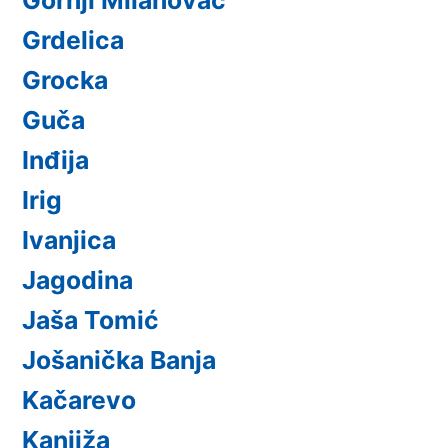
Grdelica
Grocka
Guča
Inđija
Irig
Ivanjica
Jagodina
Jaša Tomić
Jošanička Banja
Kačarevo
Kanjiža