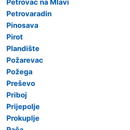
Petrovac na Mlavi
Petrovaradin
Pinosava
Pirot
Plandište
Požarevac
Požega
Preševo
Priboj
Prijepolje
Prokuplje
Rača