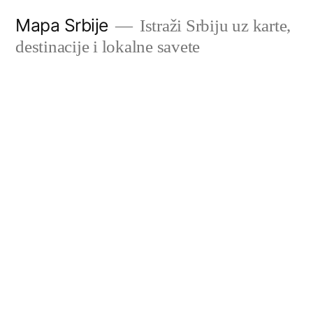
Скочи
Mapa Srbije
Istraži Srbiju uz karte,
на
destinacije i lokalne savete
садржај