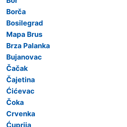
Bor
Borča
Bosilegrad
Mapa Brus
Brza Palanka
Bujanovac
Čačak
Čajetina
Ćićevac
Čoka
Crvenka
Ćuprija