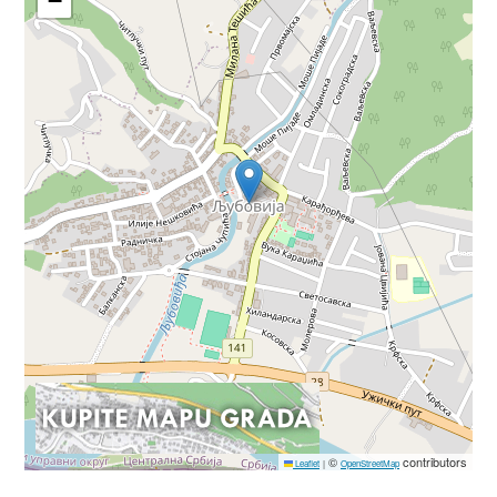
−
©
contributors
Leaflet
|
OpenStreetMap