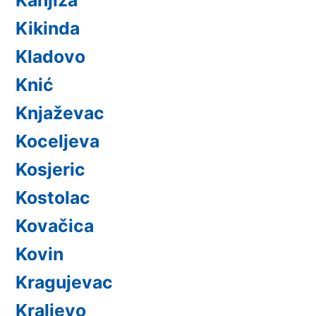
Kikinda
Kladovo
Knić
Knjaževac
Koceljeva
Kosjeric
Kostolac
Kovačica
Kovin
Kragujevac
Kraljevo