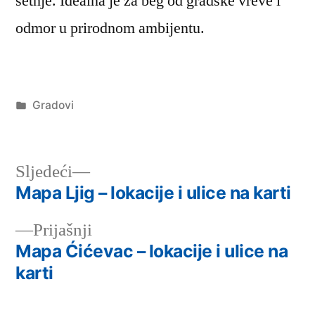
šetnje. Idealna je za beg od gradske vreve i
odmor u prirodnom ambijentu.
Објављено
Gradovi
под
Следећи
Sljedeći
чланак:
Mapa Ljig – lokacije i ulice na karti
Кретање
Претходни
Prijašnji
чланка
чланак:
Mapa Ćićevac – lokacije i ulice na
karti