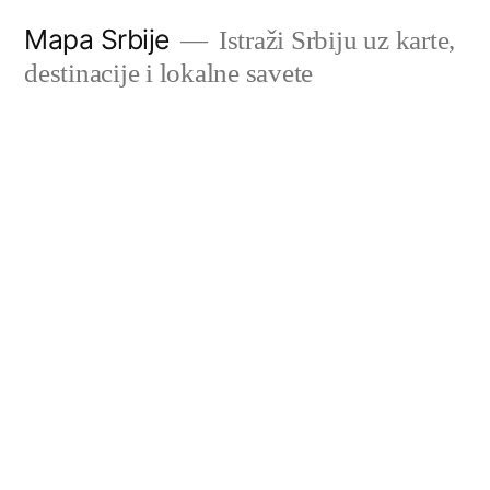
Скочи
Mapa Srbije
Istraži Srbiju uz karte,
на
destinacije i lokalne savete
садржај