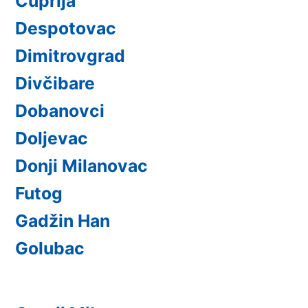
Ćuprija
Despotovac
Dimitrovgrad
Divčibare
Dobanovci
Doljevac
Donji Milanovac
Futog
Gadžin Han
Golubac