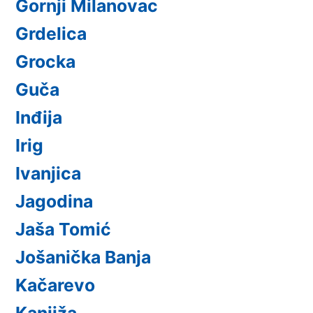
Gornji Milanovac
Grdelica
Grocka
Guča
Inđija
Irig
Ivanjica
Jagodina
Jaša Tomić
Jošanička Banja
Kačarevo
Kanjiža