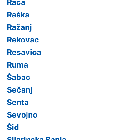
Rača
Raška
Ražanj
Rekovac
Resavica
Ruma
Šabac
Sečanj
Senta
Sevojno
Šid
Sijarinska Banja