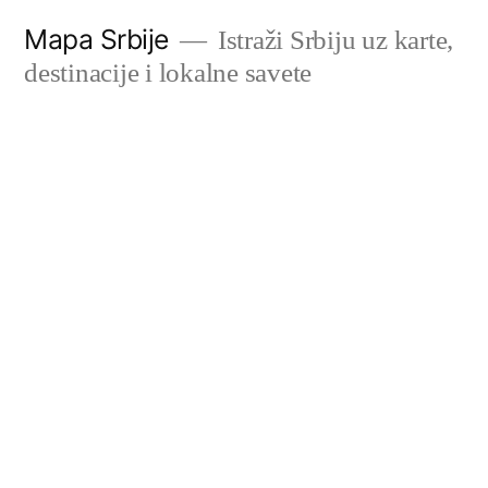
Скочи
Mapa Srbije
Istraži Srbiju uz karte,
на
destinacije i lokalne savete
садржај