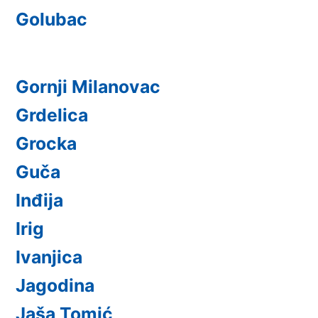
Golubac
Gornji Milanovac
Grdelica
Grocka
Guča
Inđija
Irig
Ivanjica
Jagodina
Jaša Tomić