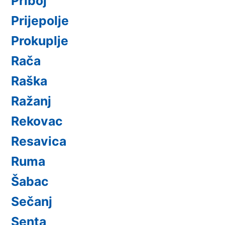
Priboj
Prijepolje
Prokuplje
Rača
Raška
Ražanj
Rekovac
Resavica
Ruma
Šabac
Sečanj
Senta