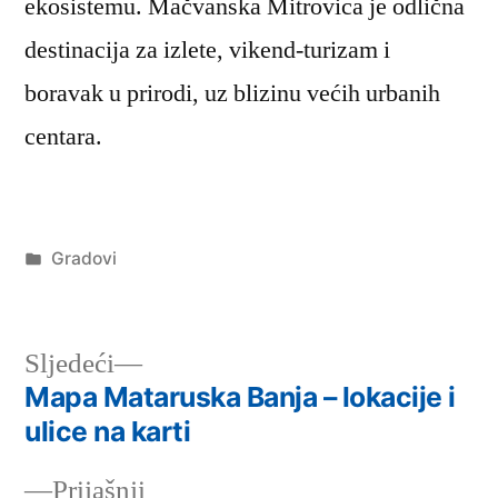
ekosistemu. Mačvanska Mitrovica je odlična
destinacija za izlete, vikend-turizam i
boravak u prirodi, uz blizinu većih urbanih
centara.
Објављено
Gradovi
под
Следећи
Sljedeći
чланак:
Mapa Mataruska Banja – lokacije i
Кретање
ulice na karti
чланка
Претходни
Prijašnji