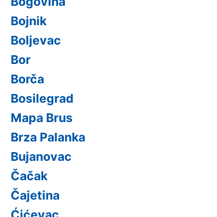
Bogovina
Bojnik
Boljevac
Bor
Borča
Bosilegrad
Mapa Brus
Brza Palanka
Bujanovac
Čačak
Čajetina
Ćićevac