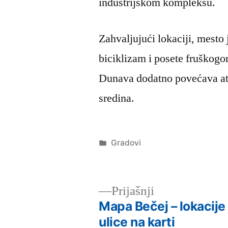
industrijskom kompleksu.
Zahvaljujući lokaciji, mesto 
biciklizam i posete fruškogo
Dunava dodatno povećava atr
sredina.
Објављено
Gradovi
под
Претходни
Prijašnji
чланак:
Mapa Bečej – lokacije 
Кретање
ulice na karti