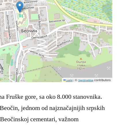
©
contributors
Leaflet
|
OpenStreetMap
ma Fruške gore, sa oko 8.000 stanovnika.
 Beočin, jednom od najznačajnijih srpskih
o Beočinskoj cementari, važnom