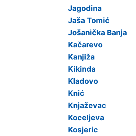
Jagodina
Jaša Tomić
Jošanička Banja
Kačarevo
Kanjiža
Kikinda
Kladovo
Knić
Knjaževac
Koceljeva
Kosjeric