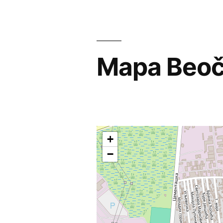
Mapa Beočin
+
−