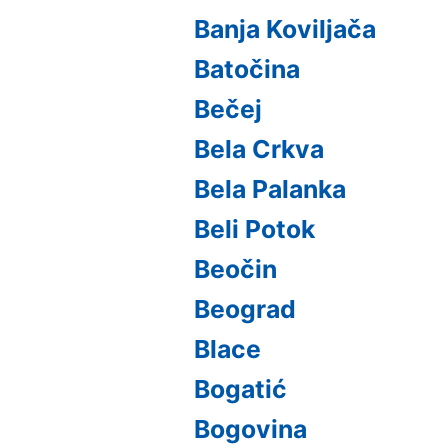
Banja Koviljača
Batočina
Bečej
Bela Crkva
Bela Palanka
Beli Potok
Beočin
Beograd
Blace
Bogatić
Bogovina