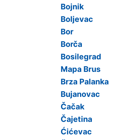
Bojnik
Boljevac
Bor
Borča
Bosilegrad
Mapa Brus
Brza Palanka
Bujanovac
Čačak
Čajetina
Ćićevac