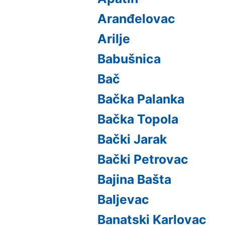
Aranđelovac
Arilje
Babušnica
Bač
Bačka Palanka
Bačka Topola
Bački Jarak
Bački Petrovac
Bajina Bašta
Baljevac
Banatski Karlovac