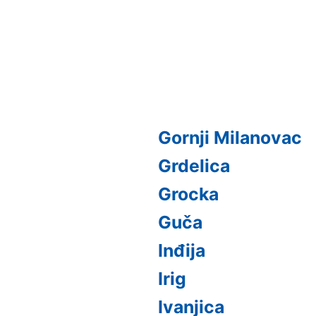
Gornji Milanovac
Grdelica
Grocka
Guča
Inđija
Irig
Ivanjica