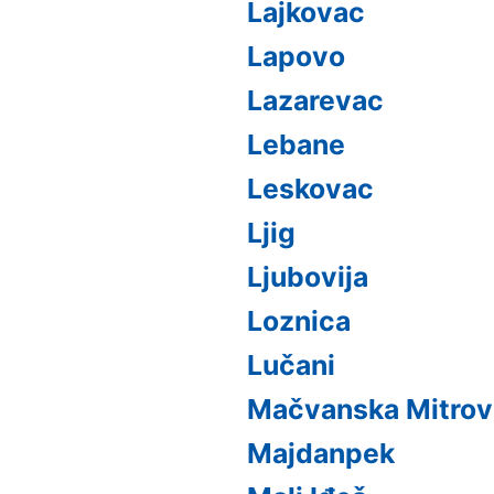
Lajkovac
Lapovo
Lazarevac
Lebane
Leskovac
Ljig
Ljubovija
Loznica
Lučani
Mačvanska Mitrov
Majdanpek