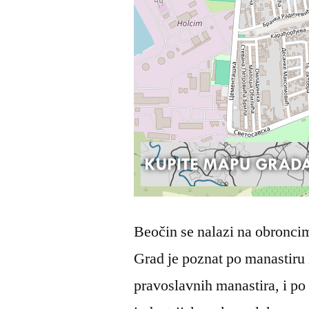
Beočin se nalazi na obronci
Grad je poznat po manastiru
pravoslavnih manastira, i p