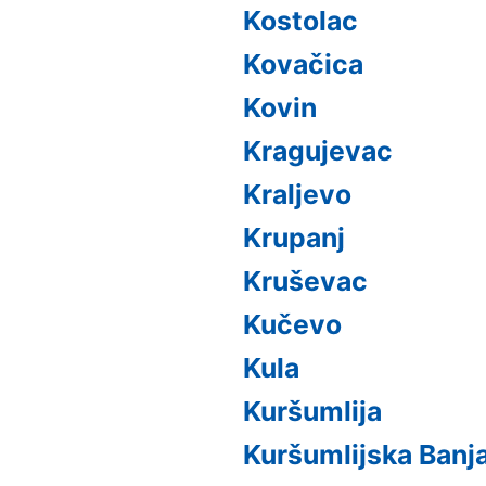
Kostolac
Kovačica
Kovin
Kragujevac
Kraljevo
Krupanj
Kruševac
Kučevo
Kula
Kuršumlija
Kuršumlijska Banj