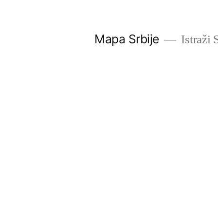
Скочи
на
Mapa Srbije
Istraži 
садржај