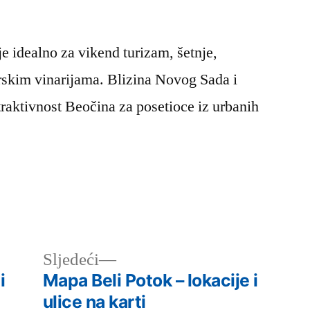
je idealno za vikend turizam, šetnje,
rskim vinarijama. Blizina Novog Sada i
aktivnost Beočina za posetioce iz urbanih
Следећи
Sljedeći
чланак:
i
Mapa Beli Potok – lokacije i
ulice na karti