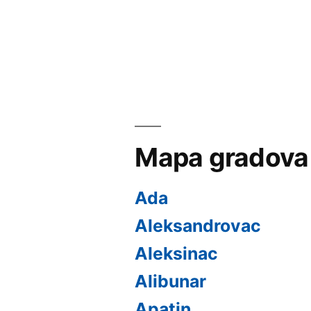
чланка
Mapa gradova
Ada
Aleksandrovac
Aleksinac
Alibunar
Apatin