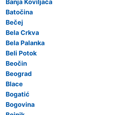
Banja Koviljača
Batočina
Bečej
Bela Crkva
Bela Palanka
Beli Potok
Beočin
Beograd
Blace
Bogatić
Bogovina
Bojnik