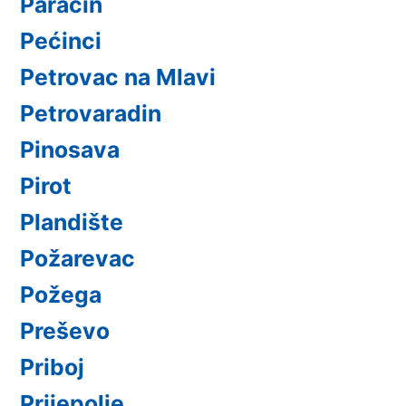
Paraćin
Pećinci
Petrovac na Mlavi
Petrovaradin
Pinosava
Pirot
Plandište
Požarevac
Požega
Preševo
Priboj
Prijepolje