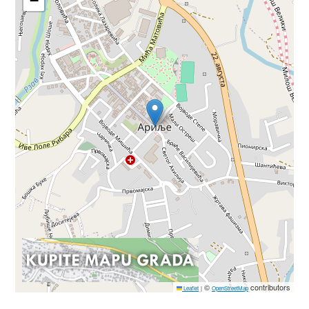
−
©
contributors
Leaflet
|
OpenStreetMap