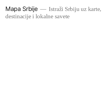
Скочи
Mapa Srbije
Istraži Srbiju uz karte,
на
destinacije i lokalne savete
садржај