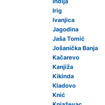
Inđija
Irig
Ivanjica
Jagodina
Jaša Tomić
Jošanička Banja
Kačarevo
Kanjiža
Kikinda
Kladovo
Knić
Knjaževac