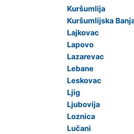
Kuršumlija
Kuršumlijska Banj
Lajkovac
Lapovo
Lazarevac
Lebane
Leskovac
Ljig
Ljubovija
Loznica
Lučani