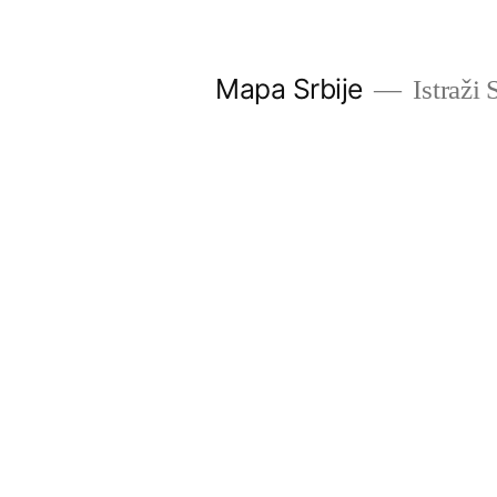
Скочи
на
Mapa Srbije
Istraži 
садржај