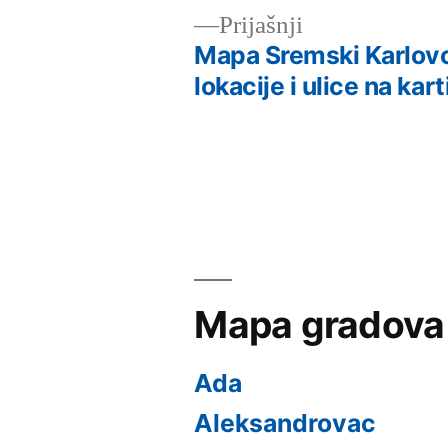
Претходни
Prijašnji
чланак:
Mapa Sremski Karlovc
Кретање
lokacije i ulice na kart
чланка
Mapa gradova
Ada
Aleksandrovac