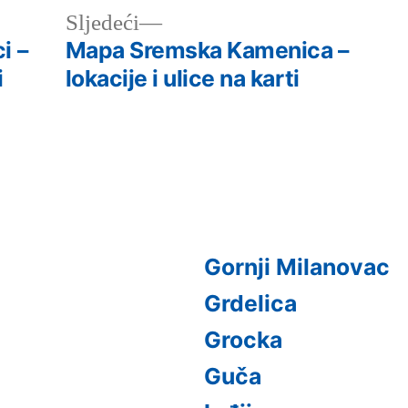
Следећи
Sljedeći
чланак:
i –
Mapa Sremska Kamenica –
i
lokacije i ulice na karti
Gornji Milanovac
Grdelica
Grocka
Guča