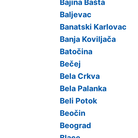
Bajina Bašta
Baljevac
Banatski Karlovac
Banja Koviljača
Batočina
Bečej
Bela Crkva
Bela Palanka
Beli Potok
Beočin
Beograd
Blace