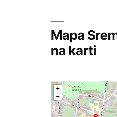
Mapa Sremsk
na karti
+
−