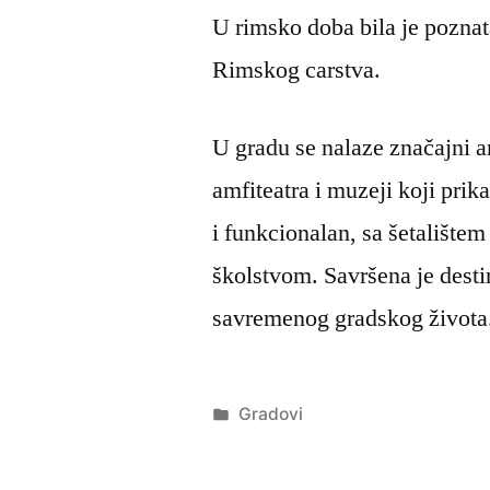
U rimsko doba bila je poznat
Rimskog carstva.
U gradu se nalaze značajni ar
amfiteatra i muzeji koji prik
i funkcionalan, sa šetalištem
školstvom. Savršena je destina
savremenog gradskog života
Објављено
Gradovi
под