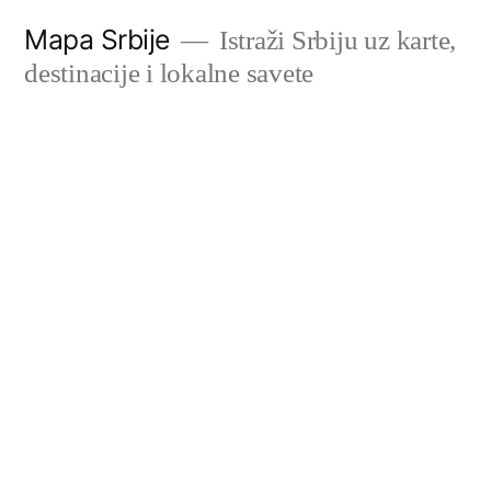
Скочи
Mapa Srbije
Istraži Srbiju uz karte,
на
destinacije i lokalne savete
садржај