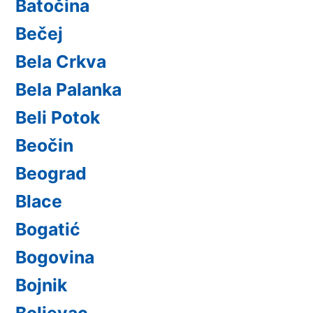
Batočina
Bečej
Bela Crkva
Bela Palanka
Beli Potok
Beočin
Beograd
Blace
Bogatić
Bogovina
Bojnik
Boljevac