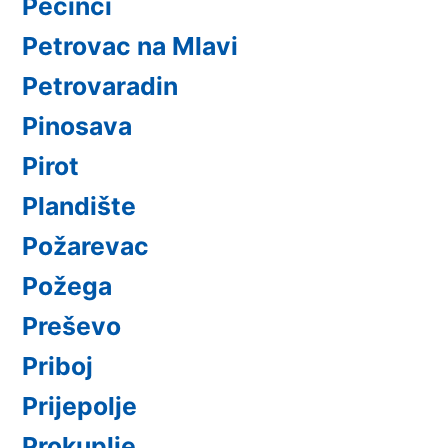
Pećinci
Petrovac na Mlavi
Petrovaradin
Pinosava
Pirot
Plandište
Požarevac
Požega
Preševo
Priboj
Prijepolje
Prokuplje