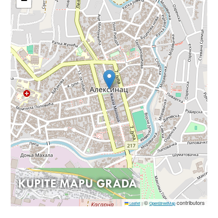
−
©
contributors
Leaflet
|
OpenStreetMap