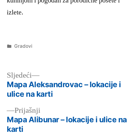
kuhinjom i pogodan za porodične posete i
izlete.
Објављено
Gradovi
под
Следећи
Sljedeći
чланак:
Mapa Aleksandrovac – lokacije i
Кретање
ulice na karti
чланка
Претходни
Prijašnji
чланак:
Mapa Alibunar – lokacije i ulice na
karti