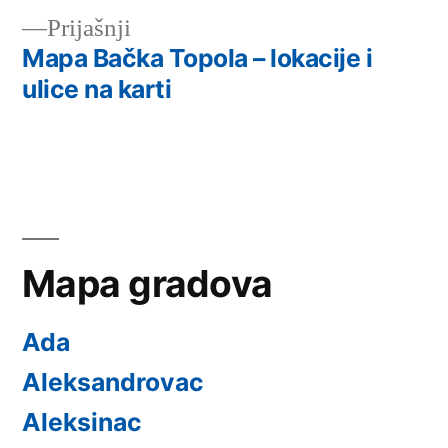
Претходни
Prijašnji
чланка
чланак:
Mapa Bačka Topola – lokacije i
ulice na karti
Mapa gradova
Ada
Aleksandrovac
Aleksinac