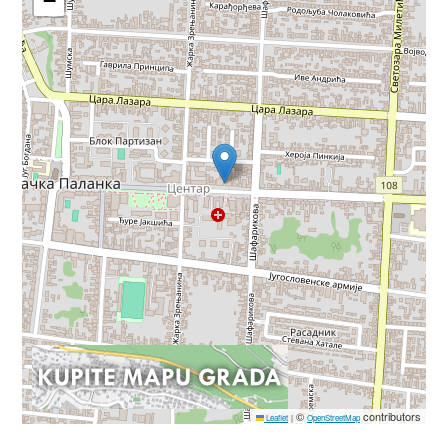
−
©
contributors
Leaflet
|
OpenStreetMap