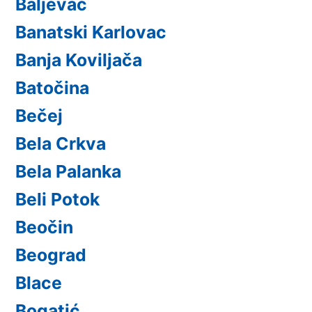
Baljevac
Banatski Karlovac
Banja Koviljača
Batočina
Bečej
Bela Crkva
Bela Palanka
Beli Potok
Beočin
Beograd
Blace
Bogatić