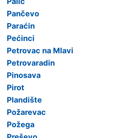
Palić
Pančevo
Paraćin
Pećinci
Petrovac na Mlavi
Petrovaradin
Pinosava
Pirot
Plandište
Požarevac
Požega
Preševo