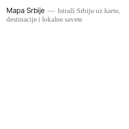
Скочи
Mapa Srbije
Istraži Srbiju uz karte,
на
destinacije i lokalne savete
садржај