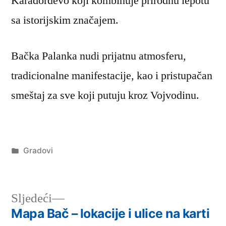
Karađorđevo koji kombinuje prirodnu lepotu
sa istorijskim značajem.
Bačka Palanka nudi prijatnu atmosferu,
tradicionalne manifestacije, kao i pristupačan
smeštaj za sve koji putuju kroz Vojvodinu.
Објављено
Gradovi
под
Следећи
Sljedeći
чланак:
Mapa Bač – lokacije i ulice na karti
Кретање