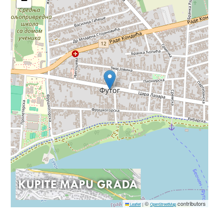
−
©
contributors
Leaflet
|
OpenStreetMap