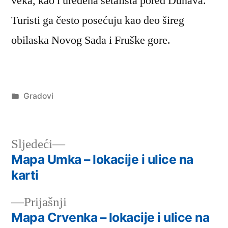
veka, kao i uređena šetališta pored Dunava.
Turisti ga često posećuju kao deo šireg
obilaska Novog Sada i Fruške gore.
Објављено
Gradovi
под
Следећи
Sljedeći
чланак:
Mapa Umka – lokacije i ulice na
Кретање
karti
чланка
Претходни
Prijašnji
чланак:
Mapa Crvenka – lokacije i ulice na