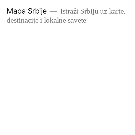
Скочи
Mapa Srbije
Istraži Srbiju uz karte,
на
destinacije i lokalne savete
садржај