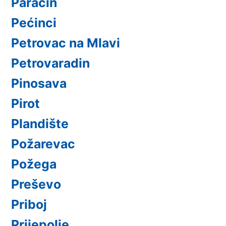
Paraćin
Pećinci
Petrovac na Mlavi
Petrovaradin
Pinosava
Pirot
Plandište
Požarevac
Požega
Preševo
Priboj
Prijepolje