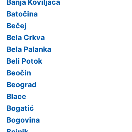
Banja Koviljača
Batočina
Bečej
Bela Crkva
Bela Palanka
Beli Potok
Beočin
Beograd
Blace
Bogatić
Bogovina
Bojnik