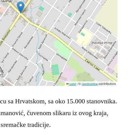
©
contributors
Leaflet
|
OpenStreetMap
icu sa Hrvatskom, sa oko 15.000 stanovnika.
umanović, čuvenom slikaru iz ovog kraja,
 sremačke tradicije.