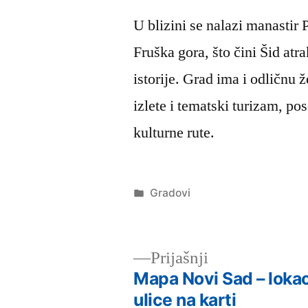
U blizini se nalazi manastir 
Fruška gora, što čini Šid atra
istorije. Grad ima i odličnu 
izlete i tematski turizam, po
kulturne rute.
Објављено
Gradovi
под
Претходни
Prijašnji
чланак:
Mapa Novi Sad – lokaci
Кретање
ulice na karti