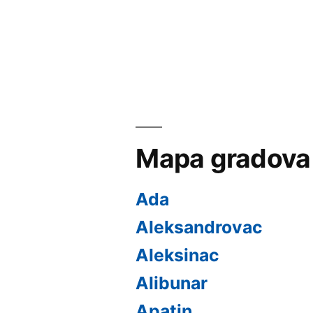
чланка
Mapa gradova
Ada
Aleksandrovac
Aleksinac
Alibunar
Apatin