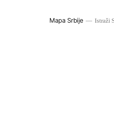
Скочи
на
Mapa Srbije
Istraži 
садржај