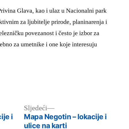
Privina Glava, kao i ulaz u Nacionalni park
ktivnim za ljubitelje prirode, planinarenja i
železničku povezanost i često je izbor za
sebno za umetnike i one koje interesuju
Следећи
Sljedeći
чланак:
je i
Mapa Negotin – lokacije i
ulice na karti