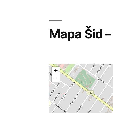
Mapa Šid – 
+
−